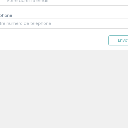
éphone
Envo