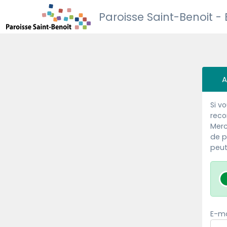
Paroisse Saint-Benoit -
A
Si v
reco
Merc
de p
peut
E-ma