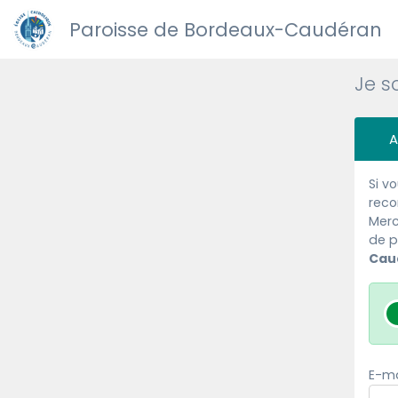
Paroisse de Bordeaux-Caudéran
Je s
A
Si v
reco
Merc
de p
Cau
E-ma