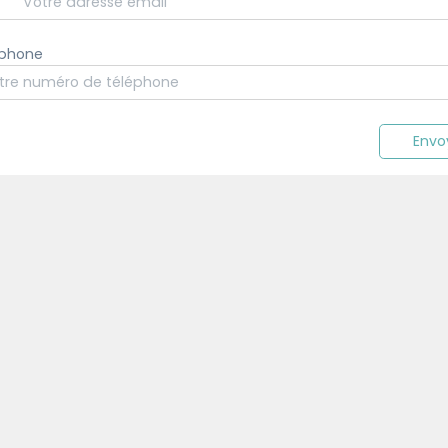
éphone
Envo